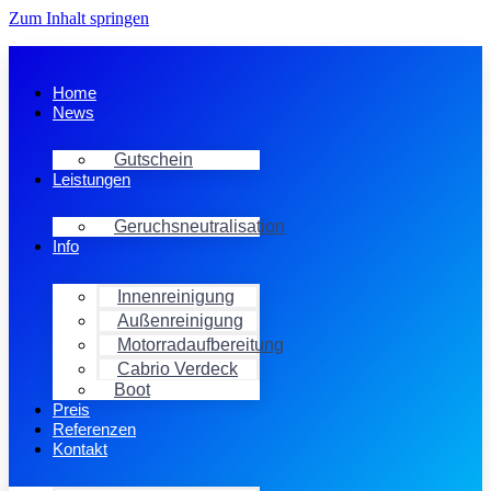
Zum Inhalt springen
Home
News
Gutschein
Leistungen
Geruchsneutralisation
Info
Innenreinigung
Außenreinigung
Motorradaufbereitung
Cabrio Verdeck
Boot
Preis
Referenzen
Kontakt