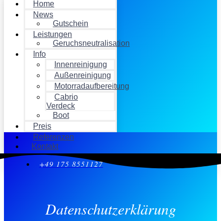
Home
News
Gutschein
Leistungen
Geruchsneutralisation
Info
Innenreinigung
Außenreinigung
Motorradaufbereitung
Cabrio
Verdeck
Boot
Preis
Referenzen
Kontakt
+49 175 8551127
Datenschutz­erklärung