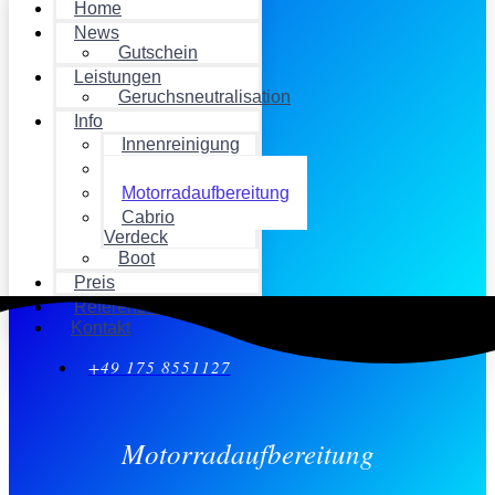
Home
News
Gutschein
Leistungen
Geruchsneutralisation
Info
Innenreinigung
Außenreinigung
Motorradaufbereitung
Cabrio
Verdeck
Boot
Preis
Referenzen
Kontakt
+49 175 8551127
Motorradaufbereitung