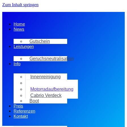
Zum Inhalt springen
Home
News
Gutschein
Leistungen
Geruchsneutralisation
Info
Innenreinigung
Außenreinigung
Motorradaufbereitung
Cabrio Verdeck
Boot
Preis
Referenzen
Kontakt