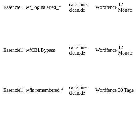
car-shine-
12
Essenziell
wf_loginalerted_*
Wordfence
clean.de
Monate
car-shine-
12
Essenziell
wfCBLBypass
Wordfence
clean.de
Monate
car-shine-
Essenziell
wfls-remembered-*
Wordfence
30 Tage
clean.de