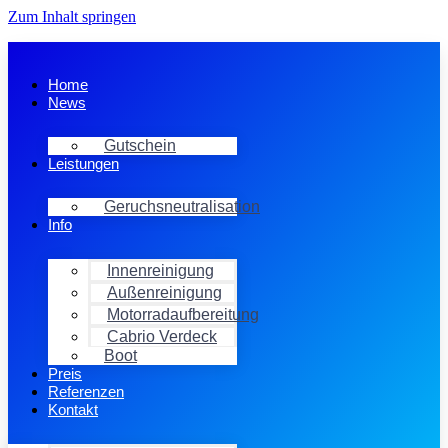
Zum Inhalt springen
Home
News
Gutschein
Leistungen
Geruchsneutralisation
Info
Innenreinigung
Außenreinigung
Motorradaufbereitung
Cabrio Verdeck
Boot
Preis
Referenzen
Kontakt