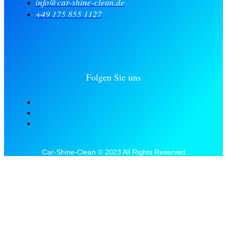
info@car-shine-clean.de
+49 175 855 1127
Folgen Sie uns
Car-Shine-Clean © 2023 All Rights Reserved