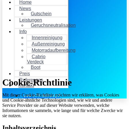
Home
News
Gutschein
Leistungen
Geruchsneutralisation
Info
Innenreinigung
Außenreinigung
Motorradaufbereitung
Cabrio
Verdeck
Boot
Preis
Cookie-Richtlinie
Referenzen
Kontakt
Mit dieser Cookie-Richtlinie möchten wir erklären, was Cookies
+49 175 8551127
und Cookie-ähnliche Technologien sind, wie wir und andere
Service Provider sie auf dieser Website verwenden, welche
Informationen sie sammeln, wie lange und für welche Zwecke wir
sie nutzen.
Inhaltsverzeichnis